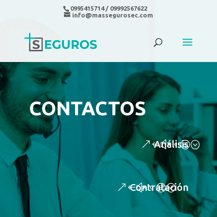
0995415714 / 09992567622
info@massegurosec.com
CONTACTOS
Análisis
Contratación